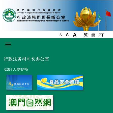
A
A
繁
简
PT
A
Toggle
navigation
行政法务司司长办公室
收集个人资料声明