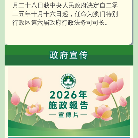
月二十八日获中央人民政府决定自二零
二五年十月十六日起，任命为澳门特别
行政区第六届政府行政法务司司长。