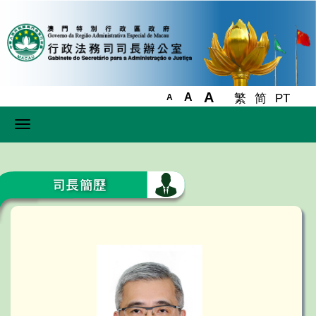
A
A
繁
简
PT
A
Toggle
navigation