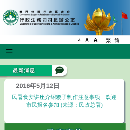
A
A
繁
简
A
Toggle
navigation
2016年5月12日
民署食安讲座介绍糉子制作注意事项 欢迎
市民报名参加 (来源：民政总署)