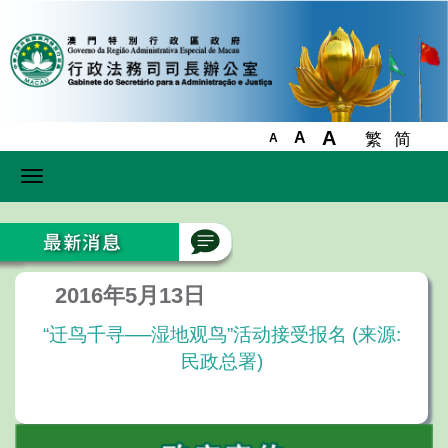
A
A
繁
简
A
Toggle
navigation
2016年5月13日
“迁鸟千寻──湿地观鸟”活动接受报名 (来源:
民政总署)