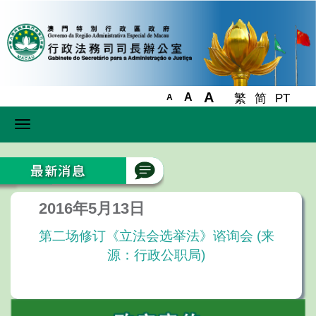
A
A
繁
简
PT
A
Toggle
navigation
2016年5月13日
第二场修订《立法会选举法》谘询会 (来
源：行政公职局)