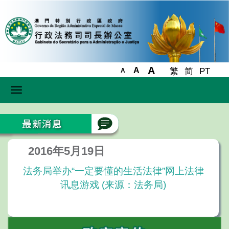
A
A
繁
简
PT
A
Toggle
navigation
2016年5月19日
法务局举办“一定要懂的生活法律”网上法律
讯息游戏 (来源：法务局)