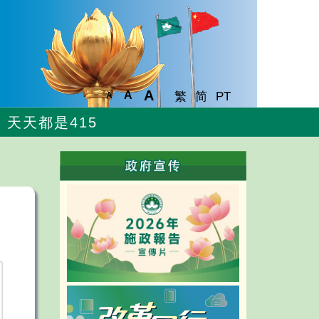
A
A
繁
简
PT
A
天天都是415