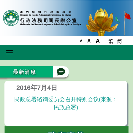
A
A
繁
简
A
Toggle
navigation
2016年7月4日
民政总署谘询委员会召开特别会议(来源：
民政总署)