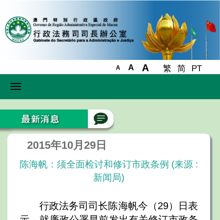
A
A
繁
简
PT
A
Toggle
navigation
2015年10月29日
陈海帆：须全面检讨和修订市政条例 (来源 :
新闻局)
行政法务司司长陈海帆今（29）日表
示，就廉政公署早前发出有关修订市政条