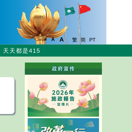
A
A
繁
简
PT
A
天天都是415