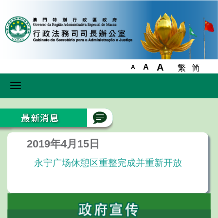
A
A
繁
简
A
Toggle
navigation
2019年4月15日
永宁广场休憩区重整完成并重新开放