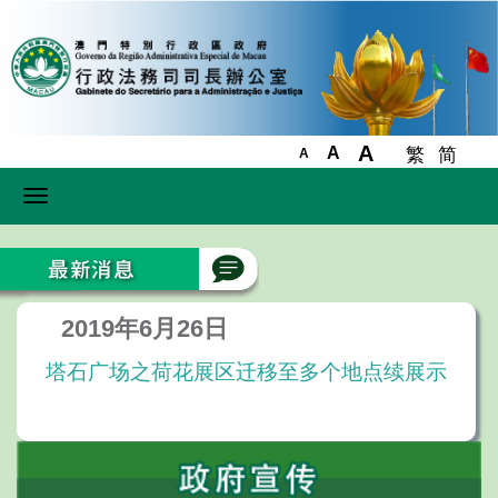
A
A
繁
简
A
Toggle
navigation
2019年6月26日
塔石广场之荷花展区迁移至多个地点续展示