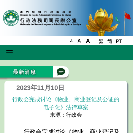
A
A
繁
简
PT
A
Toggle
navigation
2023年11月10日
行政会完成讨论《物业、商业登记及公证的
电子化》法律草案
来源：行政会
行政会完成讨论《物业、商业登记及