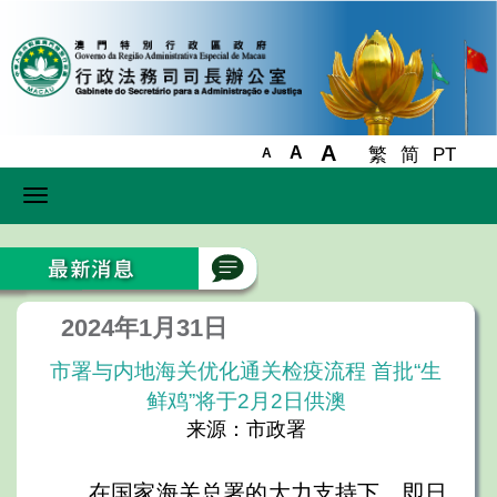
A
A
繁
简
PT
A
Toggle
navigation
2024年1月31日
市署与内地海关优化通关检疫流程 首批“生
鲜鸡”将于2月2日供澳
来源：市政署
在国家海关总署的大力支持下，即日