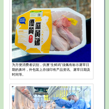
为方便消费者识别，供澳“生鲜鸡”须佩有标示屠宰日
期的鼻环，外包装上亦须印有产品资讯、屠宰日期及
时间等。