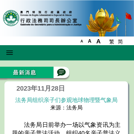
A
A
繁
简
A
Toggle
navigation
2023年11月28日
法务局组织亲子们参观地球物理暨气象局
来源：法务局
法务局日前举办一场以气象资讯为主
题的亲子普法活动，组织40名亲子普法义