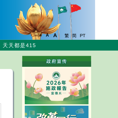
A
A
繁
简
PT
A
天天都是415