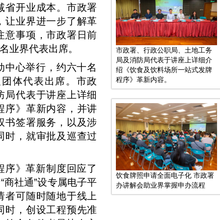
减省开业成本。市政署
，让业界进一步了解革
注意事项，市政署日前
名业界代表出席。
市政署、行政公职局、土地工务
局及消防局代表于讲座上详细介
动中心举行，约六十名
绍《饮食及饮料场所一站式发牌
程序》革新内容。
及团体代表出席。市政
防局代表于讲座上详细
程序》革新内容，并讲
权书签署服务，以及涉
同时，就审批及巡查过
程序》革新制度回应了
饮食牌照申请全面电子化 市政署
“商社通”设专属电子平
办讲解会助业界掌握申办流程
请者可随时随地于线上
同时，创设工程预先准