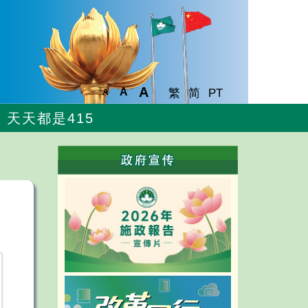
A
A
繁
简
PT
A
天天都是415