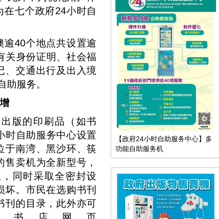
为在七个政府24小时自
逾40个地点共设置逾
有关身份证明、社会福
记、交通出行及出入境
项自助服务。
增
府出版的印刷品（如书
小时自助服务中心设置
【政府24小时自助服务中心】多
位于南湾、黑沙环、筷
功能自助服务机
的售卖机为全新型号，
息，同时采取全密封设
损坏。市民在选购书刊
书刊的目录，此外亦可
上书店网页