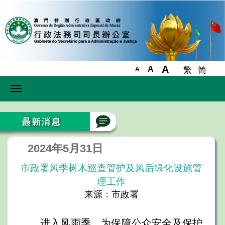
A
A
繁
简
A
Toggle
navigation
2024年5月31日
市政署风季树木巡查管护及风后绿化设施管
理工作
来源：市政署
进入风雨季，为保障公众安全及保护