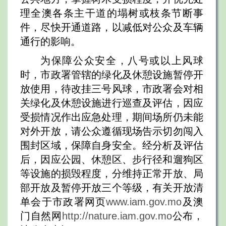
理全澳各条主干道的塌树或枝条节断事
件，尽快开通道路，以减低对公众及车辆
通行的影响。
为保障公众安全，八号或以上风球
时，市政署管辖的绿化及休憩设施暂停开
放使用，待改挂三号风球，市政署会对相
关绿化及休憩设施进行巡查及评估，因应
受损情况作出应急处理，期间场所仍未能
对外开放，请公众遵循现场告示切勿闯入
围封区域，保障自身安全。经分析及评估
后，因应公园、休憩区、步行径和遛狗区
等设施的损毁程度，分维持正常开放、局
部开放及暂停开放三个等级，有关开放清
单会于市政署网页
www.iam.gov.mo
及澳
门自然网
http://nature.iam.gov.mo
公布，