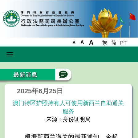
A
A
繁
简
PT
A
Toggle
navigation
2025年6月25日
澳门特区护照持有人可使用新西兰自助通关
服务
来源：身份证明局
根据新西兰海关的最新通知，今起，