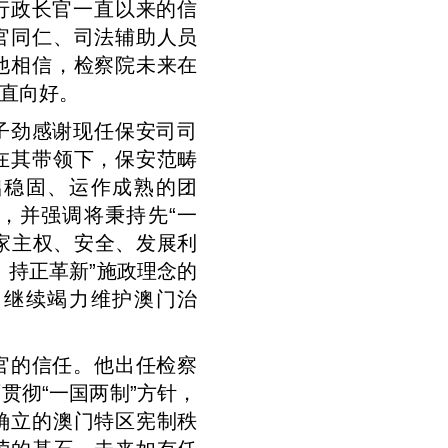
行政长官一直以来的信
官同仁、司法辅助人员
他相信，检察院未来在
直向好。
子劲感谢现任保安司司
在其带领下，保安范畴
础稳固、运作成熟的团
，并强调将秉持先“一
国家主权、安全、发展利
、持正革新”施政理念的
，继续竭力维护澳门治
官的信任。他出任检察
贯彻“一国两制”方针，
确立的澳门特区宪制秩