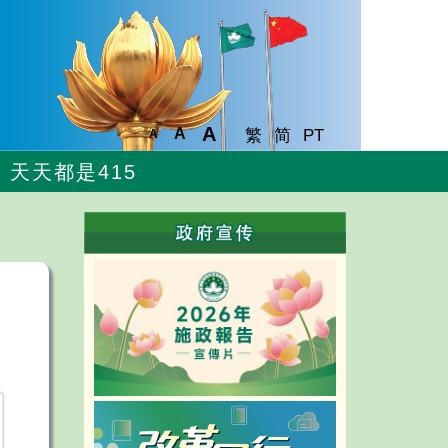
A
A
繁
简
PT
A
天天都是415