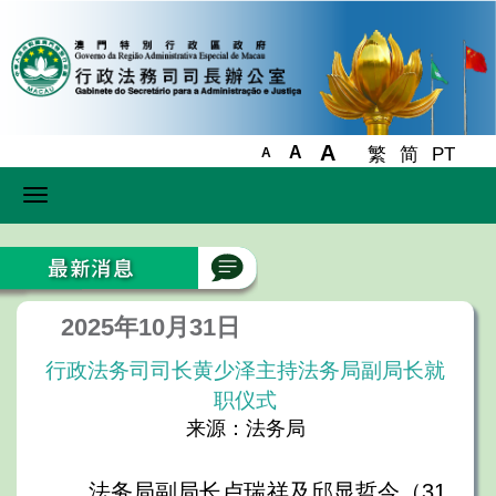
A
A
繁
简
PT
A
Toggle
navigation
2025年10月31日
行政法务司司长黄少泽主持法务局副局长就
职仪式
来源：法务局
法务局副局长卢瑞祥及邱显哲今（31