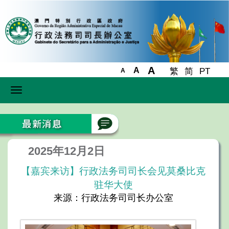
A
A
繁
简
PT
A
Toggle
navigation
2025年12月2日
【嘉宾来访】行政法务司司长会见莫桑比克
驻华大使
来源：行政法务司司长办公室