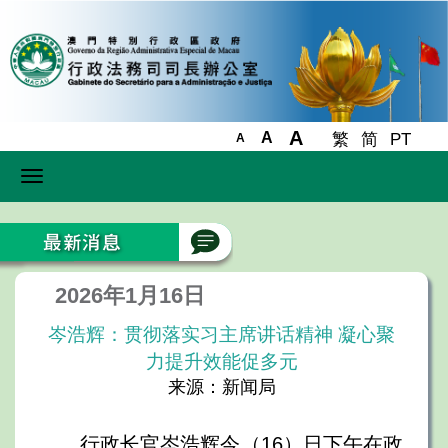
A
A
繁
简
PT
A
Toggle
navigation
2026年1月16日
岑浩辉：贯彻落实习主席讲话精神 凝心聚
力提升效能促多元
来源：新闻局
行政长官岑浩辉今（16）日下午在政