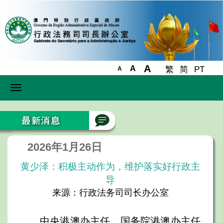
A
A
繁
简
PT
A
Toggle
navigation
2026年1月26日
黄少泽：积极主动作为，维护落实好行政主
导
来源：行政法务司司长办公室
中央港澳办主任、国务院港澳办主任