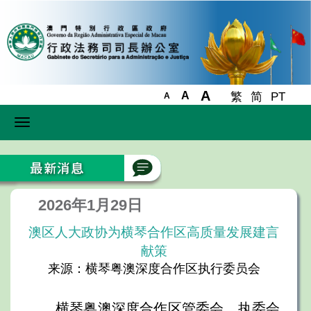
A
A
繁
简
PT
A
Toggle
navigation
2026年1月29日
澳区人大政协为横琴合作区高质量发展建言
献策
来源：横琴粤澳深度合作区执行委员会
横琴粤澳深度合作区管委会、执委会