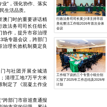
专业”，强化协作、落实
民生活品质。
行政法务司司长黄少泽主持市容
察澳门时的重要讲话精
美化整洁工作组2026年首次全体
行政法务司司长任组长
会议
门协作，提升市容治理
13场专题会议，跨部门
容治理长效机制奠定良
部门与社团开展全城清
工作组下设的三个专责小组分别
；清理工地7万平方米
汇报了2025年工作总结及2026年
源制定了《混凝土作业
计划
“跨部门市容巡查通报
影响市容的问题，累计