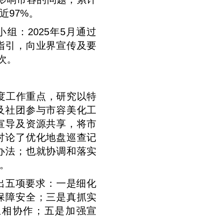
率近97%。
组：2025年5月通过
指引，向业界宣传及要
次。
年度工作重点，研究以特
及社团参与市容美化工
宣导及资源共享，将市
讨论了优化地盘巡查记
办法；也就协调和落实
。
出五项要求：一是细化
保障安全；三是真抓实
互相协作；五是加强宣