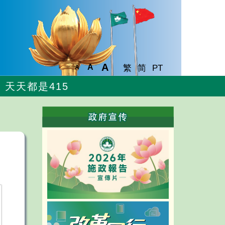
A
A
繁
简
PT
A
天天都是415