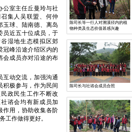
办公室主任丘曼玲与社
副召集人吴联盟、何仲
陈司长等一行人对溯溪径内的植
邝玉球、陆南德、离岛
物种类及生态价值甚感兴趣
委员近五十位成员，于
塘谷湿地生态模拟区郊
梁冠峰沿途介绍区内的
谘会成员亦对沿途的布
员互动交流，加强沟通
员积极参与，作为民间
陈司长与社谘会成员合照
项民政民生工作不断改
区社谘会均有新成员加
极作用，协助收集各阶
务工作做得更好。