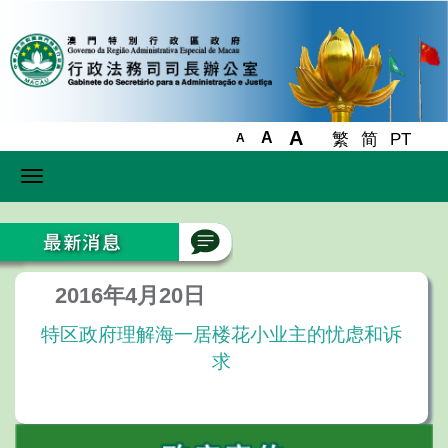
A
A
繁
简
PT
A
Toggle
navigation
2016年4月20日
特区政府理解海一居楼花小业主的忧虑和诉
求