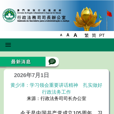
A
A
繁
简
PT
A
Toggle
navigation
2026年7月1日
黄少泽：学习领会重要讲话精神 扎实做好
行政法务工作
来源：行政法务司司长办公室
今天是中国共产党成立105周年，习