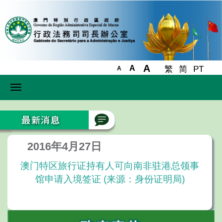
A
A
繁
简
PT
A
Toggle
navigation
2016年4月27日
澳门特区旅行证持有人可向南非驻港总领事
馆申请入境签证 (来源：身份证明局)