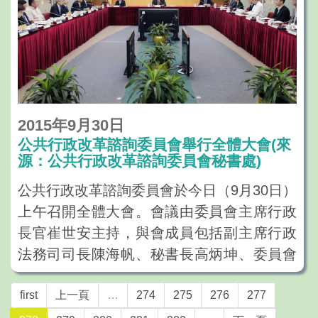
2015年9月30日
公共行政改革諮詢委員會舉行全體大會(來
源：公共行政改革諮詢委員會秘書處)
公共行政改革諮詢委員會於今日（9月30日）
上午召開全體大會。會議由委員會主席行政
長官崔世安主持，與會成員包括副主席行政
法務司司長陳海帆、秘書長高炳坤、委員會
兩位小組協調員蕭志偉及石立炘，以及不同
施政領域的資深公務人員、社團代表和專家
first
上一頁
…
274
275
276
277
學者等。會上，行政長官與各成員就如何提