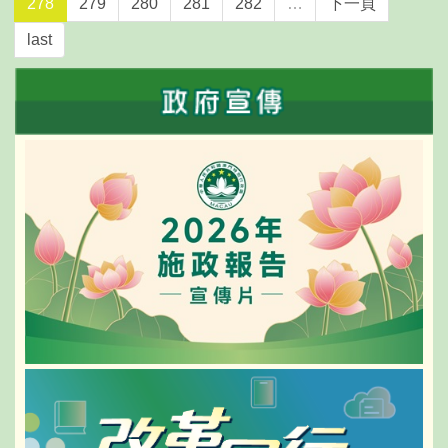
278
279
280
281
282
…
下一頁
升公共服務效率、完善特區政府績效管理等
last
公共行政改革議題進行討論。