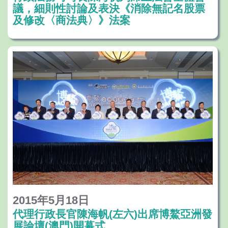
議，細則性討論及表決《消除無記名股票
及修改〈商法典〉》法案
2015年5月18日
代理行政長官陳海帆(左六)出席博鰲亞洲發
展論壇(澳門)開幕式