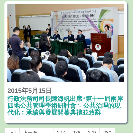
2015年5月15日
行政法務司司長陳海帆出席“第十一屆兩岸
四地公共管理學術研討會”- 公共治理的現
代化︰承續與發展開幕典禮並致辭
first
上一頁
…
277
278
279
280