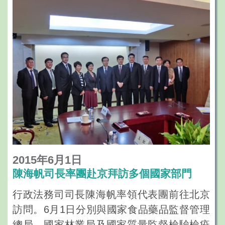
公務人員國際法培訓等事宜進行了討論。當
日下午，外交部張業遂副部長會見陳司長一
行，張副部長首先歡迎代表團的到訪，表示
外交部將根據《澳門特別行政區基本法》，
一如既往全力支持特區政府依法施政，尤其
在協助特區政府拓展對外的交流與合作，以
及為澳門居民及時提供領事保護等方面。陳
司長感謝外交部長期以來對特區政府在外交
事務領域給予的大力支持與指導。她表示，
在行政長官崔世安先生的領導下，特區政府
正在積極探討如何在國家“一帶一路”發展戰
2015年6月1日
略的框架下，抓住區域合作的新契機，更好
陳海帆司長率團赴京拜訪多個國家部門
地把澳門建設為世界旅遊休閒中心，並進一
行政法務司司長陳海帆率領代表團前往北京
步發揮澳門作為中國與葡語國家經貿合作的
訪問。6月1日分別與國家食品藥品監督管理
服務平台角色，為澳門的經濟多元發展注入
總局、國家林業局及國家質量監督檢驗檢疫