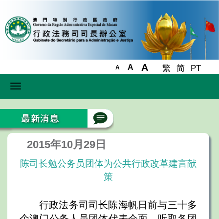
A
A
繁
简
PT
A
Toggle
navigation
2015年10月29日
陈司长勉公务员团体为公共行政改革建言献
策
行政法务司司长陈海帆日前与三十多
个澳门公务人员团体代表会面，听取各团