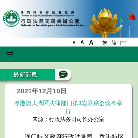
A
A
繁
简
PT
A
Toggle
navigation
2021年12月10日
粤港澳大湾区法律部门第3次联席会议今举
行
来源：行政法务司司长办公室
澳门特区政府行政法务司、香港特区