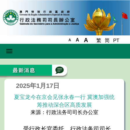
A
A
繁
简
PT
A
Toggle
navigation
2025年1月17日
夏宝龙今在京会见张永春一行 冀澳加强统
筹推动深合区高质发展
来源：行政法务司司长办公室
受行政长官委托，行政法务司司长、