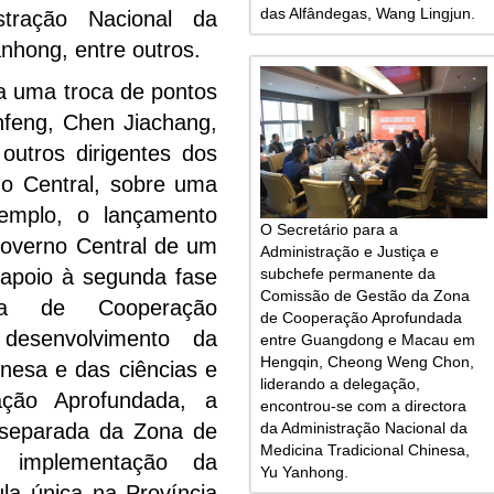
das Alfândegas, Wang Lingjun.
stração Nacional da
nhong, entre outros.
 uma troca de pontos
feng, Chen Jiachang,
outros dirigentes dos
no Central, sobre uma
emplo, o lançamento
O Secretário para a
Governo Central de um
Administração e Justiça e
subchefe permanente da
e apoio à segunda fase
Comissão de Gestão da Zona
na de Cooperação
de Cooperação Aprofundada
desenvolvimento da
entre Guangdong e Macau em
Hengqin, Cheong Weng Chon,
hinesa e das ciências e
liderando a delegação,
ção Aprofundada, a
encontrou-se com a directora
da Administração Nacional da
o separada da Zona de
Medicina Tradicional Chinesa,
 implementação da
Yu Yanhong.
la única na Província