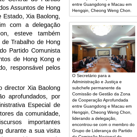
entre Guangdong e Macau em
 dos Assuntos de Hong
Hengqin, Cheong Weng Chon.
 Estado, Xia Baolong,
uim com a delegação
on, esteve também
e de Trabalho de Hong
do Partido Comunista
untos de Hong Kong e
o, responsável pelos
O Secretário para a
Administração e Justiça e
director Xia Baolong
subchefe permanente da
Comissão de Gestão da Zona
ão aprofundados, por
de Cooperação Aprofundada
istrativa Especial de
entre Guangdong e Macau em
Hengqin, Cheong Weng Chon,
tores da comunidade,
liderando a delegação,
scursos importantes
encontrou-se com o membro do
ng durante a sua visita
Grupo de Liderança do Partido
da Comissão Nacional de