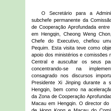
O Secretário para a Admini
subchefe permanente da Comissã
de Cooperação Aprofundada entr
em Hengqin, Cheong Weng Chon,
Chefe do Executivo, chefiou u
Pequim. Esta visita teve como obje
apoio dos ministérios e comissões 
Central e auscultar os seus par
concentrando-se na implemen
consagrado nos discursos importa
Presidente Xi Jinping durante a 
Hengqin, bem como na aceleraçã
da Zona de Cooperação Aprofunda
Macau em Hengqin. O director do 
de Hong Kong e Macau do Comité