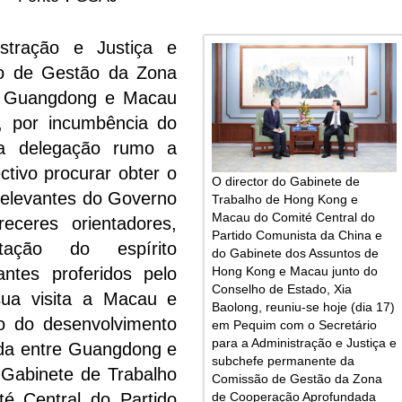
stração e Justiça e
o de Gestão da Zona
e Guangdong e Macau
 por incumbência do
ma delegação rumo a
ctivo procurar obter o
O director do Gabinete de
relevantes do Governo
Trabalho de Hong Kong e
Macau do Comité Central do
eceres orientadores,
Partido Comunista da China e
tação do espírito
do Gabinete dos Assuntos de
ntes proferidos pelo
Hong Kong e Macau junto do
Conselho de Estado, Xia
sua visita a Macau e
Baolong, reuniu-se hoje (dia 17)
o do desenvolvimento
em Pequim com o Secretário
para a Administração e Justiça e
da entre Guangdong e
subchefe permanente da
Gabinete de Trabalho
Comissão de Gestão da Zona
 Central do Partido
de Cooperação Aprofundada