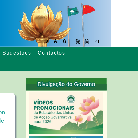
A
A
繁
简
PT
A
Sugestões
Contactos
on,
de