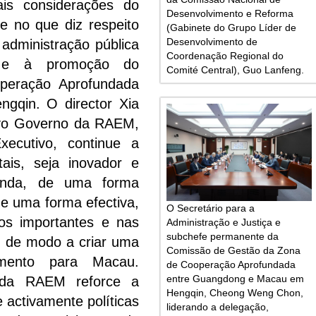
is considerações do
Desenvolvimento e Reforma
 no que diz respeito
(Gabinete do Grupo Líder de
Desenvolvimento de
administração pública
Coordenação Regional do
a, e à promoção do
Comité Central), Guo Lanfeng.
peração Aprofundada
gqin. O director Xia
ovo Governo da RAEM,
ecutivo, continue a
tais, seja inovador e
enda, de uma forma
e uma forma efectiva,
O Secretário para a
sos importantes e nas
Administração e Justiça e
subchefe permanente da
g, de modo a criar uma
Comissão de Gestão da Zona
imento para Macau.
de Cooperação Aprofundada
entre Guangdong e Macau em
 da RAEM reforce a
Hengqin, Cheong Weng Chon,
 activamente políticas
liderando a delegação,