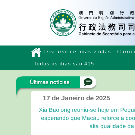
Discurso de boas-vindas
Curríc
Todos os dias são 415
17 de Janeiro de 2025
Xia Baolong reuniu-se hoje em Peq
esperando que Macau reforce a coo
alta qualidade d