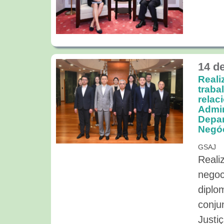
14 d
Reali
traba
relac
Admin
Depar
Negóc
GSAJ
Reali
negoc
diplo
conju
Justi