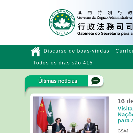
Discurso de boas-vindas
Curríc
Todos os dias são 415
16 d
Visit
Naçõe
para 
GSAJ