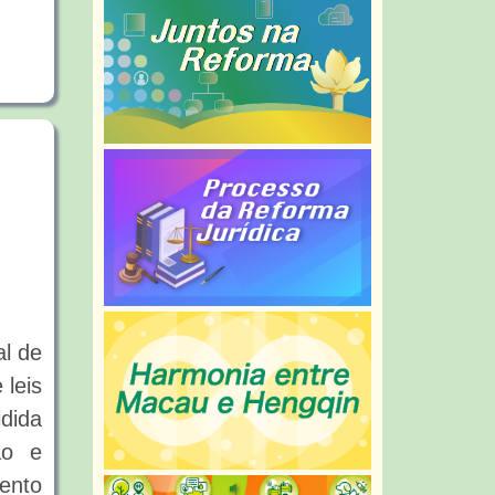
al de
 leis
dida
ão e
ento