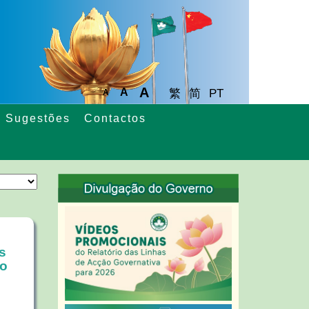
A
A
繁
简
PT
A
Sugestões
Contactos
s
io