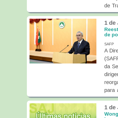
de Tr
Qi D
Gover
1 de
traba
Reest
de po
relac
SAFP
mecan
A Dir
torno
(SAFP
entre
da Se
mesm
diri
Negóc
reorg
Negóc
para 
grand
qual 
dipl
Gabin
1 de
criaç
Weng 
Wong 
coope