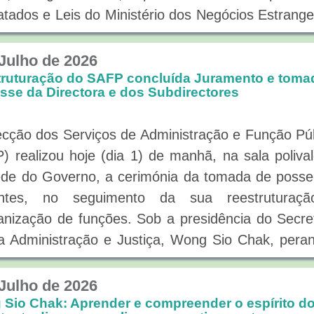
atados e Leis do Ministério dos Negócios Estrange
ahai. O Secretário Wong Sio Chak referiu q
no da RAEM tem atribuído a maior importância
 Julho de 2026
lhos no âmbito dos tratados e leis diplomát
ruturação do SAFP concluída Juramento e toma
sse da Directora e dos Subdirectores
ionados com a RAEM, sendo que, desde a criaçã
ismo de negociação em 2004, esta iniciativa j
ecção dos Serviços de Administração e Função Pú
u um “meio principal” de comunicação e intercâ
) realizou hoje (dia 1) de manhã, na sala poliva
 ambas as partes, tendo obtido resultados frutífer
de do Governo, a cerimónia da tomada de posse
o manifestou o agradecimento ao Ministério
gentes, no seguimento da sua reestruturaç
ios Estrangeiros e ao Comissariado do Ministéri
anização de funções. Sob a presidência do Secre
ios Estrangeiros por terem prestado, desde sem
a Administração e Justiça, Wong Sio Chak, pera
e apoio nos trabalhos no âmbito dos tratados e
é prestado o juramento, e testemunho do Chef
omáticos relacionados com a RAEM, sobretu
ete do Secretário, Chang Cheong, a Directora, 
 Julho de 2026
ão da ponte para a RAEM desenvolver as dive
In, e os Subdirectores, Chan Chi Kin e Chan
Sio Chak: Aprender e compreender o espírito d
rações com o exterior, a expansão do espaço pa