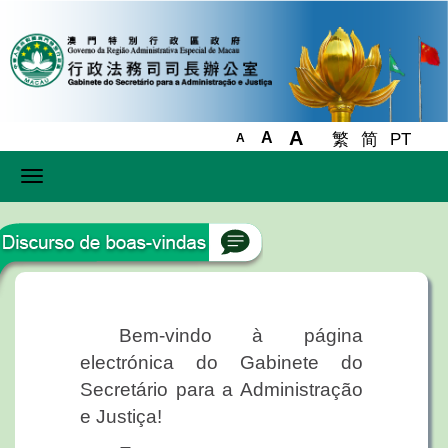
A
A
繁
简
PT
A
Toggle
navigation
Bem-vindo à página
electrónica do Gabinete do
Secretário para a Administração
e Justiça!