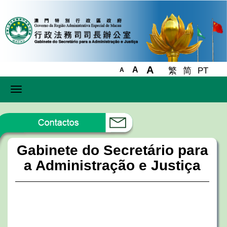
A
A
繁
简
PT
A
Toggle
navigation
Gabinete do Secretário para
a Administração e Justiça