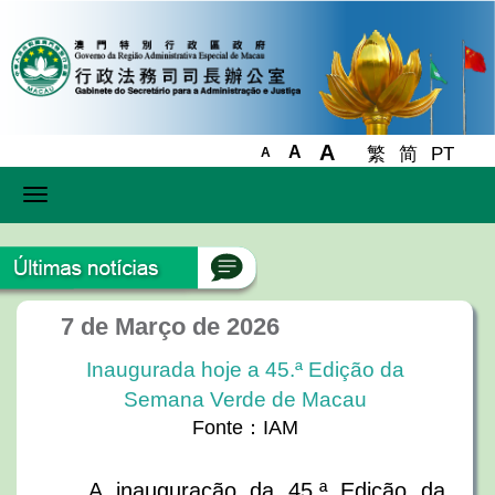
A
A
繁
简
PT
A
Toggle
navigation
7 de Março de 2026
Inaugurada hoje a 45.ª Edição da
Semana Verde de Macau
Fonte：IAM
A inauguração da 45.ª Edição da