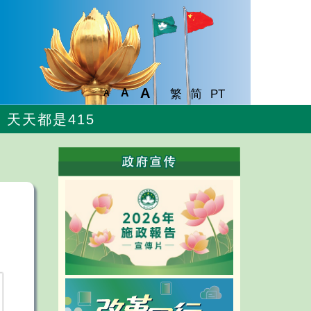
A
A
繁
简
PT
A
天天都是415