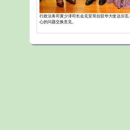
行政法务司黄少泽司长会见安哥拉驻华大使达尔瓦‧艾伦(Dalv
心的问题交换意见。