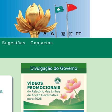
A
A
繁
简
PT
A
Sugestões
Contactos
ra