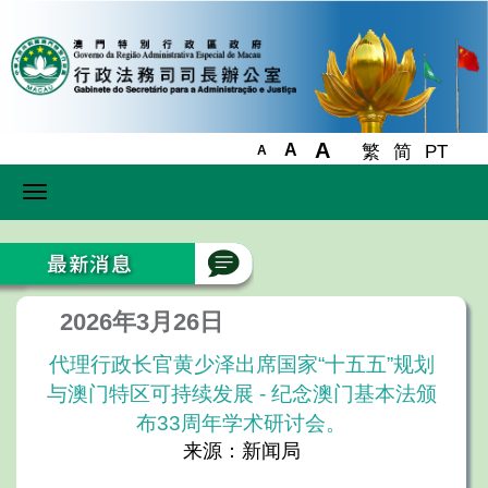
A
A
繁
简
PT
A
Toggle
navigation
2026年3月26日
代理行政长官黄少泽出席国家“十五五”规划
与澳门特区可持续发展 - 纪念澳门基本法颁
布33周年学术研讨会。
来源：新闻局