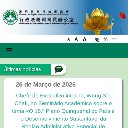
A
A
繁
简
PT
A
Toggle
navigation
26 de Março de 2026
Chefe do Executivo interino, Wong Sio
Chak, no Seminário Académico sobre o
tema «O 15.º Plano Quinquenal do País e
o Desenvolvimento Sustentável da
Região Administrativa Especial de