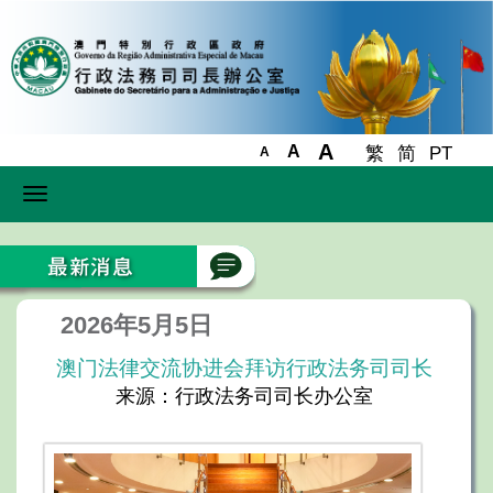
A
A
繁
简
PT
A
Toggle
navigation
2026年5月5日
澳门法律交流协进会拜访行政法务司司长
来源：行政法务司司长办公室