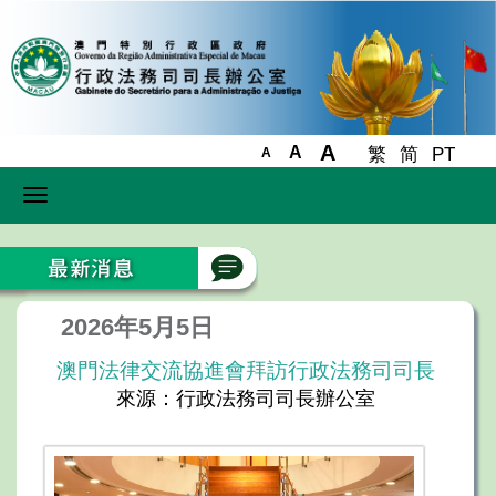
A
A
繁
简
PT
A
Toggle
navigation
2026年5月5日
澳門法律交流協進會拜訪行政法務司司長
來源：行政法務司司長辦公室