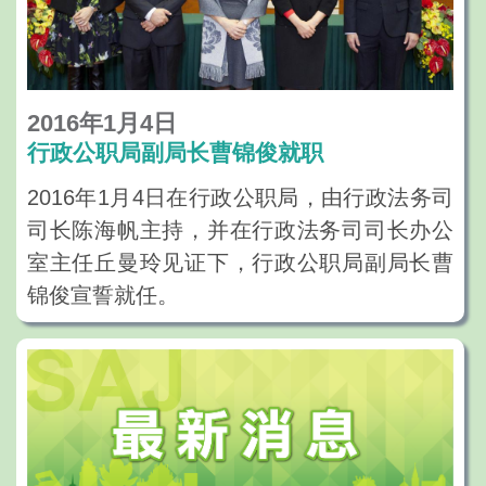
在执行新的集中统筹立法机制的过程中，探
索及建立有效的内部运作模式，通力合作为
完善澳门的法制建设而努力。会后，陈海帆
在法务局领导的陪同下，视察了该局位于水
2016年1月4日
坑尾公共行政大楼及皇朝中航大厦的附属部
行政公职局副局长曹锦俊就职
门，并与工作人员亲切交谈。陈海帆感谢工
2016年1月4日在行政公职局，由行政法务司
作人员过往所作的努力，并鼓励他们继续积
司长陈海帆主持，并在行政法务司司长办公
极配合特区政府的施政理念，做好各项工
室主任丘曼玲见证下，行政公职局副局长曹
作。
锦俊宣誓就任。
曹锦俊拥有澳门大学中葡翻译学士、法学士
改组后的法务局设有一名局长、三名副局
及法学硕士学历。自1987年进入公职，曾先
长、八个厅和十一个处级部门，原法务局的
后在前华务司、前邮电局、澳门大学法学院
正、副局长维持其原职位。原法律改革及国
工作，并担任法律改革谘询委员会成员及楼
际法事务局局长朱琳琳选择到高等院校担任
宇管理仲裁中心仲裁委员会法律专业候补成
教职，原副局长曹锦俊和陈轩志则于2016年