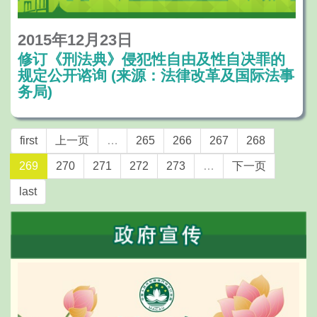
2015年12月23日
修订《刑法典》侵犯性自由及性自决罪的
规定公开谘询 (来源：法律改革及国际法事
务局)
first
上一页
…
265
266
267
268
269
270
271
272
273
…
下一页
last