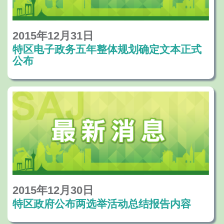
员。至2011年就任法律改革及国际法事务局
1月1日起分别担任行政公职局副局长和保安
副局长，具备专业能力及丰富工作经验。根
司司长办公室顾问。
2015年12月31日
据行政法务司司长批示，委任曹锦俊自2016
特区电子政务五年整体规划确定文本正式
年1月1日起担任行政公职局副局长。
公布
曹锦俊在就职仪式上表示非常感谢特区政府
的信任，行政公职局的工作对社会的发展有
重大意义，极具挑战，承诺会在行政法务司
司长及行政公职局局长的领导下，以高度的
使命感履行职务，尽忠职守。同时，亦希望
行政公职局所有同事能与领导层团结一致，
落实特区政府的施政方针。
2015年12月30日
特区政府公布两选举活动总结报告内容