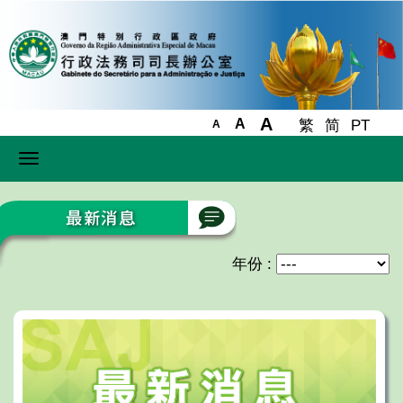
A
A
繁
简
PT
A
Toggle
navigation
年份 :