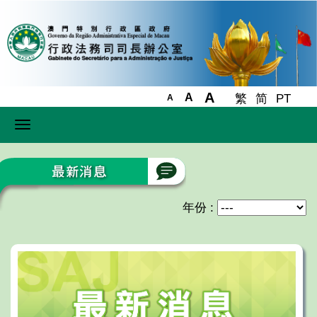
A
A
繁
简
PT
A
Toggle
navigation
年份 :